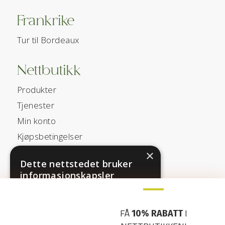
Frankrike
Tur til Bordeaux
Nettbutikk
Produkter
Tjenester
Min konto
Kjøpsbetingelser
Angreskjema
×
Dette nettstedet bruker
informasjonskapsler
Snarveier
Dette nettstedet bruker
Kontakt
informasjonskapsler (cookies) for å
forbedre din opplevelse. Ved å bruke
FÅ
I
10% RABATT
Om oss
nettstedet vårt samtykker du i alle